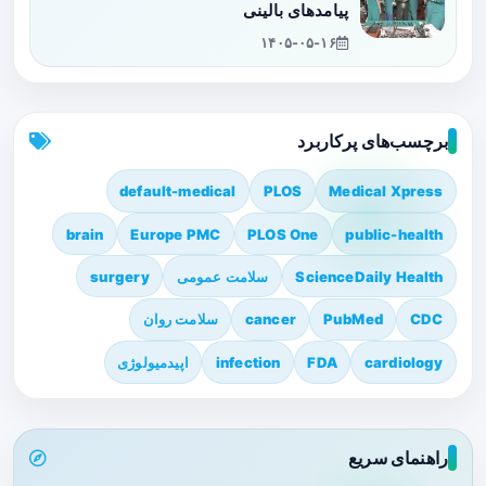
پیامدهای بالینی
۱۴۰۵-۰۵-۱۶
برچسب‌های پرکاربرد
default-medical
PLOS
Medical Xpress
brain
Europe PMC
PLOS One
public-health
ScienceDaily Health
سلامت عمومی
surgery
CDC
PubMed
cancer
سلامت روان
cardiology
FDA
infection
اپیدمیولوژی
راهنمای سریع