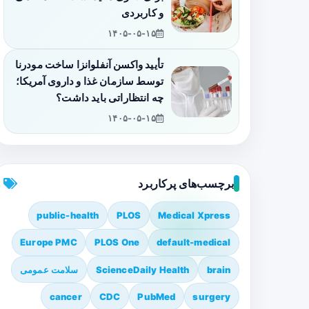
و کاربردی
۱۴۰۵-۰۵-۱۵
تأیید واکسن آنفلوانزا ساخت مودرنا
توسط سازمان غذا و داروی آمریکا؛
چه انتظاراتی باید داشت؟
۱۴۰۵-۰۵-۱۵
برچسب‌های پرکاربرد
public-health
PLOS
Medical Xpress
Europe PMC
PLOS One
default-medical
brain
ScienceDaily Health
سلامت عمومی
cancer
CDC
PubMed
surgery