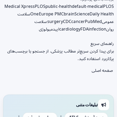
Medical Xpress
PLOS
public-health
default-medical
PLOS
ScienceDaily Health
brain
Europe PMC
One
سلامت
عمومی
PubMed
cancer
CDC
surgery
سلامت
روان
infection
FDA
cardiology
اپیدمیولوژی
راهنمای سریع
برای پیدا کردن سریع‌تر مطالب پزشکی، از جستجو یا برچسب‌های
پرکاربرد استفاده کنید.
صفحه اصلی
تبلیغات متنی