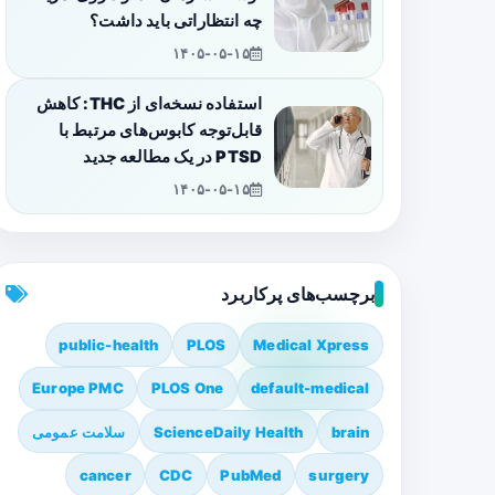
چه انتظاراتی باید داشت؟
۱۴۰۵-۰۵-۱۵
استفاده نسخه‌ای از THC: کاهش
قابل‌توجه کابوس‌های مرتبط با
PTSD در یک مطالعه جدید
۱۴۰۵-۰۵-۱۵
برچسب‌های پرکاربرد
public-health
PLOS
Medical Xpress
Europe PMC
PLOS One
default-medical
brain
ScienceDaily Health
سلامت عمومی
cancer
CDC
PubMed
surgery