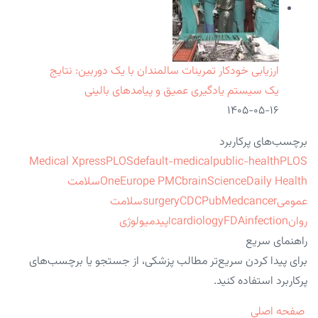
ارزیابی خودکار تمرینات سالمندان با یک دوربین: نتایج
یک سیستم یادگیری عمیق و پیامدهای بالینی
۱۴۰۵-۰۵-۱۶
برچسب‌های پرکاربرد
Medical Xpress
PLOS
default-medical
public-health
PLOS
ScienceDaily Health
brain
Europe PMC
One
سلامت
عمومی
cancer
PubMed
CDC
surgery
سلامت
روان
infection
FDA
cardiology
اپیدمیولوژی
راهنمای سریع
برای پیدا کردن سریع‌تر مطالب پزشکی، از جستجو یا برچسب‌های
پرکاربرد استفاده کنید.
صفحه اصلی