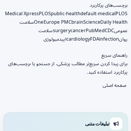
برچسب‌های پرکاربرد
Medical Xpress
PLOS
public-health
default-medical
PLOS
ScienceDaily Health
brain
Europe PMC
One
سلامت
عمومی
CDC
PubMed
cancer
surgery
سلامت
روان
infection
FDA
cardiology
اپیدمیولوژی
راهنمای سریع
برای پیدا کردن سریع‌تر مطالب پزشکی، از جستجو یا برچسب‌های
پرکاربرد استفاده کنید.
صفحه اصلی
تبلیغات متنی