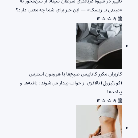
تغییر در شیوه غربالگری سرطان سینه: از سن‌محور به
«مبتنی بر ریسک» — این خبر برای شما چه معنی دارد؟
۱۴۰۵-۰۵-۱۹
کاربران مکرر کانابیس صبح‌ها با هورمون استرس
(کورتیزول) بالاتری از خواب بیدار می‌شوند؛ یافته‌ها و
پیامدها
۱۴۰۵-۰۵-۱۹