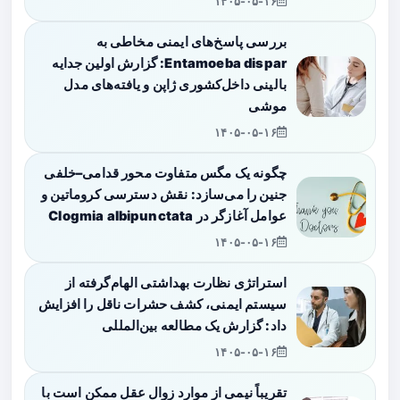
۱۴۰۵-۰۵-۱۶
بررسی پاسخ‌های ایمنی مخاطی به
Entamoeba dispar: گزارش اولین جدایه
بالینی داخل‌کشوری ژاپن و یافته‌های مدل
موشی
۱۴۰۵-۰۵-۱۶
چگونه یک مگس متفاوت محور قدامی–خلفی
جنین را می‌سازد: نقش دسترسی کروماتین و
عوامل آغازگر در Clogmia albipunctata
۱۴۰۵-۰۵-۱۶
استراتژی نظارت بهداشتی الهام‌گرفته از
سیستم ایمنی، کشف حشرات ناقل را افزایش
داد: گزارش یک مطالعه بین‌المللی
۱۴۰۵-۰۵-۱۶
تقریباً نیمی از موارد زوال عقل ممکن است با