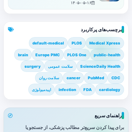
۱۴۰۵-۰۵-۱۶
برچسب‌های پرکاربرد
default-medical
PLOS
Medical Xpress
brain
Europe PMC
PLOS One
public-health
ScienceDaily Health
سلامت عمومی
surgery
CDC
PubMed
cancer
سلامت روان
cardiology
FDA
infection
اپیدمیولوژی
راهنمای سریع
برای پیدا کردن سریع‌تر مطالب پزشکی، از جستجو یا