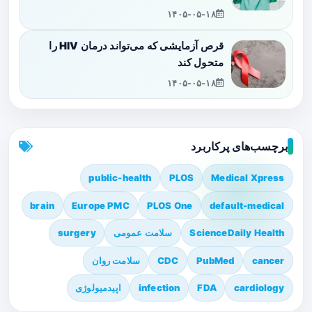
۱۴۰۵-۰۵-۱۸
قرص آزمایشی که می‌تواند درمان HIV را
متحول کند
۱۴۰۵-۰۵-۱۸
برچسب‌های پرکاربرد
public-health
PLOS
Medical Xpress
brain
Europe PMC
PLOS One
default-medical
ScienceDaily Health
سلامت عمومی
surgery
cancer
PubMed
CDC
سلامت روان
cardiology
FDA
infection
اپیدمیولوژی