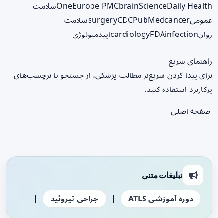
ScienceDaily Health
brain
Europe PMC
One
سلامت
عمومی
cancer
PubMed
CDC
surgery
سلامت
روان
infection
FDA
cardiology
اپیدمیولوژی
راهنمای سریع
برای پیدا کردن سریع‌تر مطالب پزشکی، از جستجو یا برچسب‌های
پرکاربرد استفاده کنید.
صفحه اصلی
تبلیغات متنی
|
|
دوره آموزشی ATLS
جراحی تیروئید