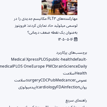
مهارکننده‌های FLT۳ مکانیسم جدیدی را در
لوسمی میلوئید حاد نمایان کردند: فروپتوز
به‌عنوان یک نقطه ضعف درمانی؟
۱۴۰۵-۰۵-۱۶
برچسب‌های پرکاربرد
Medical Xpress
PLOS
public-health
default-
medical
PLOS One
Europe PMC
brain
ScienceDaily
Health
سلامت
عمومی
cancer
PubMed
CDC
surgery
سلامت
روان
infection
FDA
cardiology
اپیدمیولوژی
راهنمای سریع