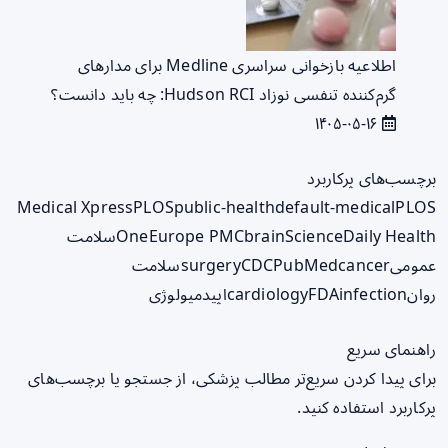
اطلاعیه بازخوانی سراسری Medline برای مدارهای
گرم‌کننده تنفسی نوزاد Hudson RCI: چه باید دانست؟
۱۴۰۵-۰۵-۱۶
برچسب‌های پرکاربرد
Medical Xpress
PLOS
public-health
default-medical
PLOS
ScienceDaily Health
brain
Europe PMC
One
سلامت
عمومی
cancer
PubMed
CDC
surgery
سلامت
روان
infection
FDA
cardiology
اپیدمیولوژی
راهنمای سریع
برای پیدا کردن سریع‌تر مطالب پزشکی، از جستجو یا برچسب‌های
پرکاربرد استفاده کنید.