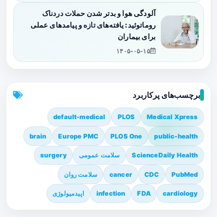
آلودگی هوا و بدتر شدن حملات دردناک
روماتوئید: یافته‌های تازه و پیامدهای عملی
برای بیماران
۱۴۰۵-۰۵-۱۵
برچسب‌های پرکاربرد
default-medical
PLOS
Medical Xpress
brain
Europe PMC
PLOS One
public-health
ScienceDaily Health
سلامت عمومی
surgery
PubMed
CDC
cancer
سلامت روان
cardiology
FDA
infection
اپیدمیولوژی