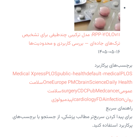
RPP‑YOLOv۱۱: مدل ترکیبی چندطیفی برای تشخیص
ترک‌های جاده‌ای — بررسی کاربردی و محدودیت‌ها
۱۴۰۵-۰۵-۱۶
برچسب‌های پرکاربرد
Medical Xpress
PLOS
public-health
default-medical
PLOS
ScienceDaily Health
brain
Europe PMC
One
سلامت
عمومی
cancer
PubMed
CDC
surgery
سلامت
روان
infection
FDA
cardiology
اپیدمیولوژی
راهنمای سریع
برای پیدا کردن سریع‌تر مطالب پزشکی، از جستجو یا برچسب‌های
پرکاربرد استفاده کنید.