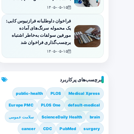
۱۴۰۵-۰۵-۱۵
فراخوان داوطلبانه فرازنیوس کابی:
یک محموله سرنگ‌های آماده
مورفین سولفات به‌خاطر اشتباه
برچسب‌گذاری فراخوان شد
۱۴۰۵-۰۵-۱۵
برچسب‌های پرکاربرد
public-health
PLOS
Medical Xpress
Europe PMC
PLOS One
default-medical
brain
ScienceDaily Health
سلامت عمومی
cancer
CDC
PubMed
surgery