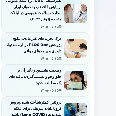
نظرسنجی CDC: برداشت عمومی
از پایش فاضلاب به‌عنوان ابزار
نظارت سلامت عمومی در ایالات
متحده (ژوئن ۲۰۲۴)
۱۴۰۵-۰۵-۱۵
درک تجربه‌های غیرعادی: نتایج
پژوهش PLOS One درباره محتوا،
داوری و پیامدهای روانی
۱۴۰۵-۰۵-۱۵
وضعیت نشستن و تأثیر آن بر
خلق‌وخو و تصمیم‌گیری: یافته‌های
یک مطالعه جدید
۱۴۰۵-۰۵-۱۵
پروتئین کمترشناخته‌شده ویروس
کرونا شاید سرنخی برای علائم
بلندمدت (Long COVID) باشد