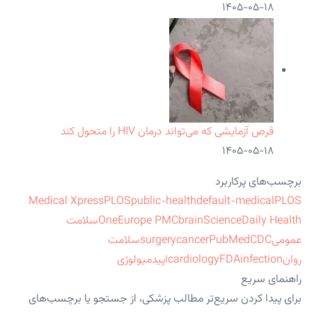
۱۴۰۵-۰۵-۱۸
قرص آزمایشی که می‌تواند درمان HIV را متحول کند
۱۴۰۵-۰۵-۱۸
برچسب‌های پرکاربرد
Medical Xpress
PLOS
public-health
default-medical
PLOS
ScienceDaily Health
brain
Europe PMC
One
سلامت
عمومی
CDC
PubMed
cancer
surgery
سلامت
روان
infection
FDA
cardiology
اپیدمیولوژی
راهنمای سریع
برای پیدا کردن سریع‌تر مطالب پزشکی، از جستجو یا برچسب‌های