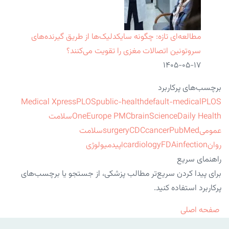
مطالعه‌ای تازه: چگونه سایکدلیک‌ها از طریق گیرنده‌های
سروتونین اتصالات مغزی را تقویت می‌کنند؟
۱۴۰۵-۰۵-۱۷
برچسب‌های پرکاربرد
Medical Xpress
PLOS
public-health
default-medical
PLOS
ScienceDaily Health
brain
Europe PMC
One
سلامت
عمومی
PubMed
cancer
CDC
surgery
سلامت
روان
infection
FDA
cardiology
اپیدمیولوژی
راهنمای سریع
برای پیدا کردن سریع‌تر مطالب پزشکی، از جستجو یا برچسب‌های
پرکاربرد استفاده کنید.
صفحه اصلی