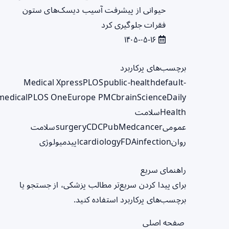
حیوانی از پیشرفت آسیب دیسک‌های ستون
فقرات جلوگیری کرد
۱۴۰۵-۰۵-۱۶
برچسب‌های پرکاربرد
Medical Xpress
PLOS
public-health
default-
medical
PLOS One
Europe PMC
brain
ScienceDaily
Health
سلامت
عمومی
cancer
PubMed
CDC
surgery
سلامت
روان
infection
FDA
cardiology
اپیدمیولوژی
راهنمای سریع
برای پیدا کردن سریع‌تر مطالب پزشکی، از جستجو یا
برچسب‌های پرکاربرد استفاده کنید.
صفحه اصلی