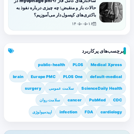
ساختارهای کامل فاژ myophage phi۹۲ در
حالات باز و منقبض: چه چیزی درباره نفوذ به
باکتری‌های کپسول‌دار می‌آموزیم؟
۱۴۰۵-۰۵-۱۶
برچسب‌های پرکاربرد
public-health
PLOS
Medical Xpress
brain
Europe PMC
PLOS One
default-medical
ScienceDaily Health
سلامت عمومی
surgery
CDC
PubMed
cancer
سلامت روان
cardiology
FDA
infection
اپیدمیولوژی