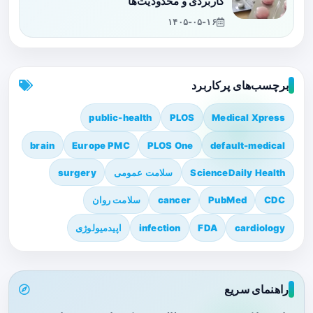
کاربردی و محدودیت‌ها
۱۴۰۵-۰۵-۱۶
برچسب‌های پرکاربرد
public-health
PLOS
Medical Xpress
brain
Europe PMC
PLOS One
default-medical
ScienceDaily Health
سلامت عمومی
surgery
CDC
PubMed
cancer
سلامت روان
cardiology
FDA
infection
اپیدمیولوژی
راهنمای سریع