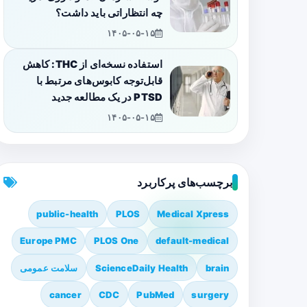
چه انتظاراتی باید داشت؟
۱۴۰۵-۰۵-۱۵
استفاده نسخه‌ای از THC: کاهش
قابل‌توجه کابوس‌های مرتبط با
PTSD در یک مطالعه جدید
۱۴۰۵-۰۵-۱۵
برچسب‌های پرکاربرد
public-health
PLOS
Medical Xpress
Europe PMC
PLOS One
default-medical
brain
ScienceDaily Health
سلامت عمومی
cancer
CDC
PubMed
surgery