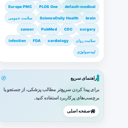
Europe PMC
PLOS One
default-medical
brain
ScienceDaily Health
سلامت عمومی
cancer
PubMed
CDC
surgery
سلامت روان
cardiology
FDA
infection
اپیدمیولوژی
راهنمای سریع
برای پیدا کردن سریع‌تر مطالب پزشکی، از جستجو یا
برچسب‌های پرکاربرد استفاده کنید.
صفحه اصلی