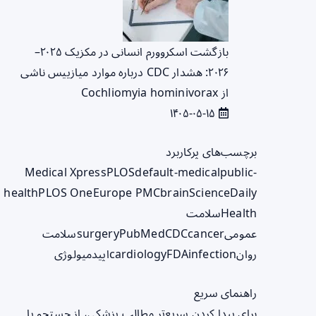
بازگشت اسکروورم انسانی در مکزیک ۲۰۲۵–
۲۰۲۶: هشدار CDC درباره موارد میازییس ناشی
از Cochliomyia hominivorax
۱۴۰۵-۰۵-۱۵
برچسب‌های پرکاربرد
Medical Xpress
PLOS
default-medical
public-
health
PLOS One
Europe PMC
brain
ScienceDaily
Health
سلامت
عمومی
cancer
CDC
PubMed
surgery
سلامت
روان
infection
FDA
cardiology
اپیدمیولوژی
راهنمای سریع
برای پیدا کردن سریع‌تر مطالب پزشکی، از جستجو یا