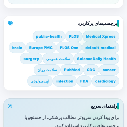
برچسب‌های پرکاربرد
public-health
PLOS
Medical Xpress
brain
Europe PMC
PLOS One
default-medical
ScienceDaily Health
سلامت عمومی
surgery
cancer
CDC
PubMed
سلامت روان
cardiology
FDA
infection
اپیدمیولوژی
راهنمای سریع
برای پیدا کردن سریع‌تر مطالب پزشکی، از جستجو یا
برچسب‌های پرکاربرد استفاده کنید.