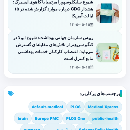
شیوع سایکلوسپورا مرتبط با کاهوی آیسبرگ:
هشدار CDC درباره موارد گزارش‌شده در ۱۵
ایالت آمریکا
۱۴۰۵-۰۵-۱۵
رییس سازمان جهانی بهداشت: شیوع ابولا در
کنگو سریع‌تر از تلاش‌های مقابله‌ای گسترش
می‌یابد؛ اعتصاب کارکنان خدمات بهداشتی
مانع کنترل است
۱۴۰۵-۰۵-۱۵
برچسب‌های پرکاربرد
default-medical
PLOS
Medical Xpress
brain
Europe PMC
PLOS One
public-health
ScienceDaily Health
سلامت عمومی
surgery