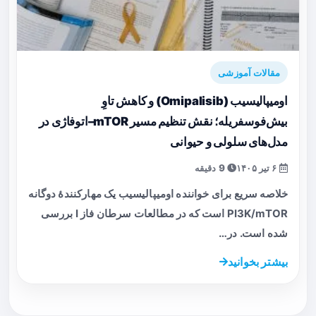
مقالات آموزشی
اومیپالیسیب (Omipalisib) و کاهش تاوِ
بیش‌فوسفریله؛ نقش تنظیم مسیر mTOR–اتوفاژی در
مدل‌های سلولی و حیوانی
۶ تیر ۱۴۰۵
9 دقیقه
خلاصه سریع برای خواننده اومیپالیسیب یک مهارکنندهٔ دوگانه
PI3K/mTOR است که در مطالعات سرطان فاز I بررسی
شده است. در…
بیشتر بخوانید