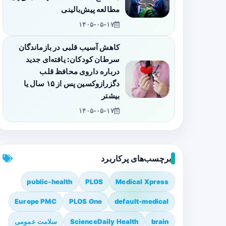
مطالعه پیش‌بالینی
۱۴۰۵-۰۵-۱۷
کاهش آسیب قلبی در بازماندگان
سرطان کودکان: یافته‌ای جدید
درباره داروی محافظ قلب
دگزرازوکسین پس از ۱۵ سال یا
بیشتر
۱۴۰۵-۰۵-۱۷
برچسب‌های پرکاربرد
public-health
PLOS
Medical Xpress
Europe PMC
PLOS One
default-medical
brain
ScienceDaily Health
سلامت عمومی