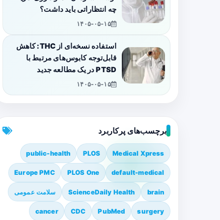
چه انتظاراتی باید داشت؟
۱۴۰۵-۰۵-۱۵
استفاده نسخه‌ای از THC: کاهش
قابل‌توجه کابوس‌های مرتبط با
PTSD در یک مطالعه جدید
۱۴۰۵-۰۵-۱۵
برچسب‌های پرکاربرد
public-health
PLOS
Medical Xpress
Europe PMC
PLOS One
default-medical
brain
ScienceDaily Health
سلامت عمومی
cancer
CDC
PubMed
surgery