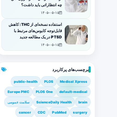
چه انتظاراتی باید داشت؟
۱۴۰۵-۰۵-۱۵
استفاده نسخه‌ای از THC: کاهش
قابل‌توجه کابوس‌های مرتبط با
PTSD در یک مطالعه جدید
۱۴۰۵-۰۵-۱۵
برچسب‌های پرکاربرد
public-health
PLOS
Medical Xpress
Europe PMC
PLOS One
default-medical
brain
ScienceDaily Health
سلامت عمومی
cancer
CDC
PubMed
surgery