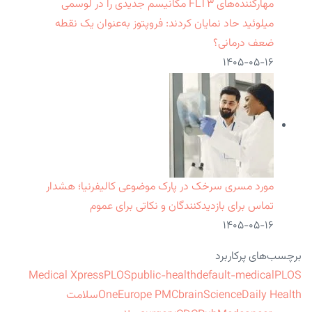
مهارکننده‌های FLT۳ مکانیسم جدیدی را در لوسمی
میلوئید حاد نمایان کردند: فروپتوز به‌عنوان یک نقطه
ضعف درمانی؟
۱۴۰۵-۰۵-۱۶
مورد مسری سرخک در پارک موضوعی کالیفرنیا؛ هشدار
تماس برای بازدیدکنندگان و نکاتی برای عموم
۱۴۰۵-۰۵-۱۶
برچسب‌های پرکاربرد
Medical Xpress
PLOS
public-health
default-medical
PLOS
ScienceDaily Health
brain
Europe PMC
One
سلامت