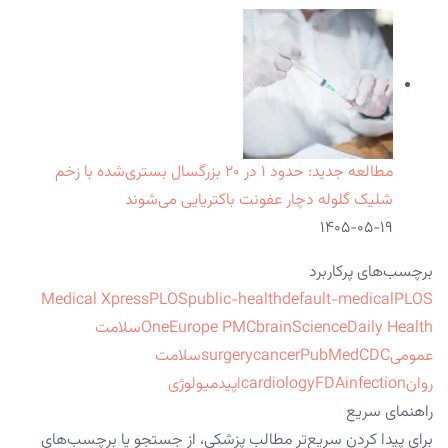
مطالعه جدید: حدود ۱ در ۲۰ بزرگسال بستری‌شده با زخم
شلیک گلوله دچار عفونت باکتریایی می‌شوند
۱۴۰۵-۰۵-۱۹
برچسب‌های پرکاربرد
Medical Xpress
PLOS
public-health
default-medical
PLOS
ScienceDaily Health
brain
Europe PMC
One
سلامت
عمومی
CDC
PubMed
cancer
surgery
سلامت
روان
infection
FDA
cardiology
اپیدمیولوژی
راهنمای سریع
برای پیدا کردن سریع‌تر مطالب پزشکی، از جستجو یا برچسب‌های