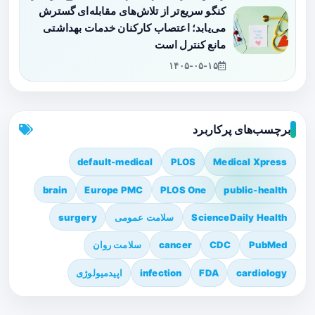
کنگو سریع‌تر از تلاش‌های مقابله‌ای گسترش
می‌یابد؛ اعتصاب کارکنان خدمات بهداشتی
مانع کنترل است
۱۴۰۵-۰۵-۱۵
برچسب‌های پرکاربرد
default-medical
PLOS
Medical Xpress
brain
Europe PMC
PLOS One
public-health
ScienceDaily Health
سلامت عمومی
surgery
PubMed
CDC
cancer
سلامت روان
cardiology
FDA
infection
اپیدمیولوژی