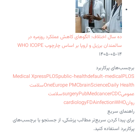
ده سال اختلاف: الگوهای کاهش عملکرد روزمره در
سالمندان برزیل و اروپا بر اساس چارچوب WHO ICOPE
۱۴۰۵-۰۵-۱۴
برچسب‌های پرکاربرد
Medical Xpress
PLOS
public-health
default-medical
PLOS
ScienceDaily Health
brain
Europe PMC
One
سلامت
عمومی
CDC
cancer
PubMed
surgery
سلامت
روان
WHO
infection
FDA
cardiology
راهنمای سریع
برای پیدا کردن سریع‌تر مطالب پزشکی، از جستجو یا برچسب‌های
پرکاربرد استفاده کنید.