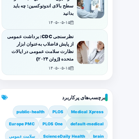
سطح بالای اندوتوکسین: چه باید
بدانید
۱۴۰۵-۰۵-۱۵
نظرسنجی CDC: برداشت عمومی
از پایش فاضلاب به‌عنوان ابزار
نظارت سلامت عمومی در ایالات
متحده (ژوئن ۲۰۲۴)
۱۴۰۵-۰۵-۱۵
برچسب‌های پرکاربرد
public-health
PLOS
Medical Xpress
Europe PMC
PLOS One
default-medical
brain
ScienceDaily Health
سلامت عمومی