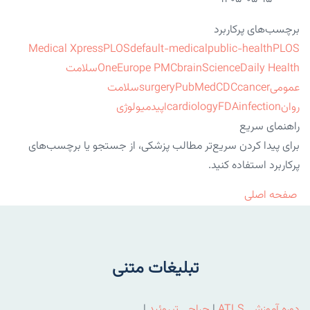
برچسب‌های پرکاربرد
Medical Xpress
PLOS
default-medical
public-health
PLOS
ScienceDaily Health
brain
Europe PMC
One
سلامت
عمومی
cancer
CDC
PubMed
surgery
سلامت
روان
infection
FDA
cardiology
اپیدمیولوژی
راهنمای سریع
برای پیدا کردن سریع‌تر مطالب پزشکی، از جستجو یا برچسب‌های
پرکاربرد استفاده کنید.
صفحه اصلی
تبلیغات متنی
دوره آموزشی ATLS
|
جراحی تیروئید
|