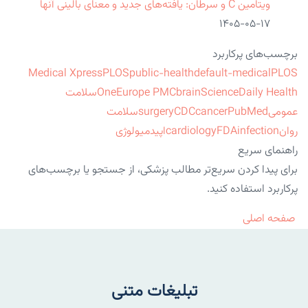
ویتامین C و سرطان: یافته‌های جدید و معنای بالینی آنها
۱۴۰۵-۰۵-۱۷
برچسب‌های پرکاربرد
Medical Xpress
PLOS
public-health
default-medical
PLOS
ScienceDaily Health
brain
Europe PMC
One
سلامت
عمومی
PubMed
cancer
CDC
surgery
سلامت
روان
infection
FDA
cardiology
اپیدمیولوژی
راهنمای سریع
برای پیدا کردن سریع‌تر مطالب پزشکی، از جستجو یا برچسب‌های
پرکاربرد استفاده کنید.
صفحه اصلی
تبلیغات متنی