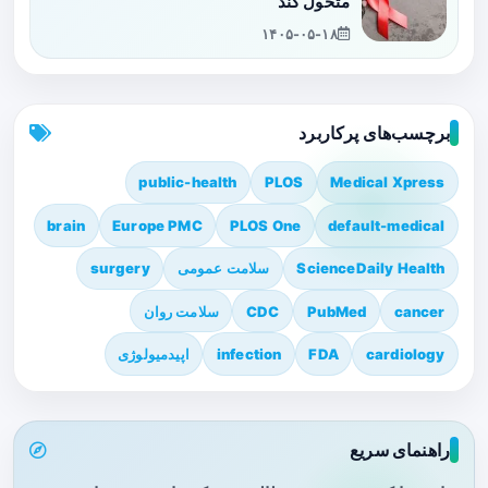
متحول کند
۱۴۰۵-۰۵-۱۸
برچسب‌های پرکاربرد
public-health
PLOS
Medical Xpress
brain
Europe PMC
PLOS One
default-medical
ScienceDaily Health
سلامت عمومی
surgery
cancer
PubMed
CDC
سلامت روان
cardiology
FDA
infection
اپیدمیولوژی
راهنمای سریع