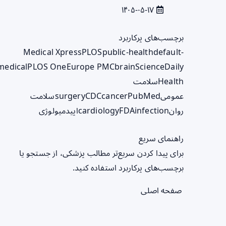
۱۴۰۵-۰۵-۱۷
برچسب‌های پرکاربرد
Medical Xpress
PLOS
public-health
default-
medical
PLOS One
Europe PMC
brain
ScienceDaily
Health
سلامت
عمومی
PubMed
cancer
CDC
surgery
سلامت
روان
infection
FDA
cardiology
اپیدمیولوژی
راهنمای سریع
برای پیدا کردن سریع‌تر مطالب پزشکی، از جستجو یا
برچسب‌های پرکاربرد استفاده کنید.
صفحه اصلی