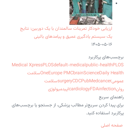
ارزیابی خودکار تمرینات سالمندان با یک دوربین: نتایج
یک سیستم یادگیری عمیق و پیامدهای بالینی
۱۴۰۵-۰۵-۱۶
برچسب‌های پرکاربرد
Medical Xpress
PLOS
default-medical
public-health
PLOS
ScienceDaily Health
brain
Europe PMC
One
سلامت
عمومی
cancer
PubMed
CDC
surgery
سلامت
روان
infection
FDA
cardiology
اپیدمیولوژی
راهنمای سریع
برای پیدا کردن سریع‌تر مطالب پزشکی، از جستجو یا برچسب‌های
پرکاربرد استفاده کنید.
صفحه اصلی