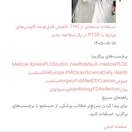
استفاده نسخه‌ای از THC: کاهش قابل‌توجه کابوس‌های
مرتبط با PTSD در یک مطالعه جدید
۱۴۰۵-۰۵-۱۵
برچسب‌های پرکاربرد
Medical Xpress
PLOS
public-health
default-medical
PLOS
ScienceDaily Health
brain
Europe PMC
One
سلامت
عمومی
cancer
CDC
PubMed
surgery
سلامت
روان
infection
FDA
cardiology
اپیدمیولوژی
راهنمای سریع
برای پیدا کردن سریع‌تر مطالب پزشکی، از جستجو یا برچسب‌های
پرکاربرد استفاده کنید.
صفحه اصلی