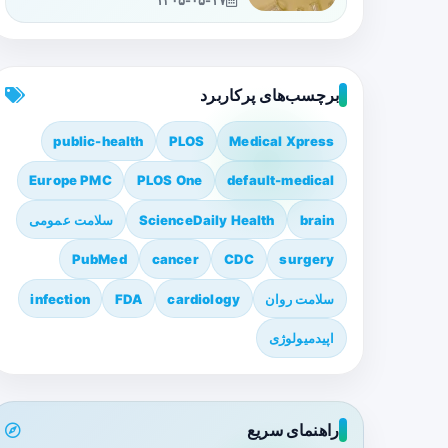
۱۴۰۵-۰۵-۱۷
برچسب‌های پرکاربرد
public-health
PLOS
Medical Xpress
Europe PMC
PLOS One
default-medical
brain
ScienceDaily Health
سلامت عمومی
PubMed
cancer
CDC
surgery
سلامت روان
cardiology
FDA
infection
اپیدمیولوژی
راهنمای سریع