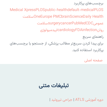
برچسب‌های پرکاربرد
Medical Xpress
PLOS
public-health
default-medical
PLOS
ScienceDaily Health
brain
Europe PMC
One
سلامت
عمومی
CDC
PubMed
cancer
surgery
سلامت
روان
infection
FDA
cardiology
اپیدمیولوژی
راهنمای سریع
برای پیدا کردن سریع‌تر مطالب پزشکی، از جستجو یا برچسب‌های
پرکاربرد استفاده کنید.
صفحه اصلی
تبلیغات متنی
دوره آموزشی ATLS
|
جراحی تیروئید
|