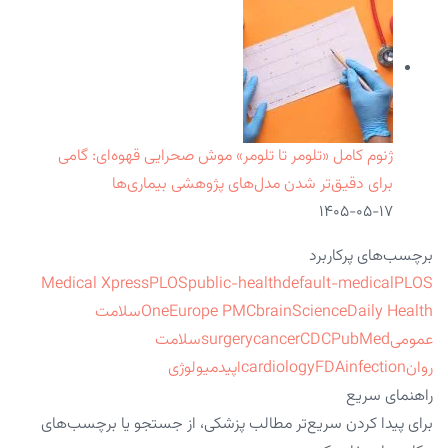
ژنوم کامل «تلومر تا تلومر» موش صحرایی قهوه‌ای: گامی
برای دقیق‌تر شدن مدل‌های پژوهشی بیماری‌ها
۱۴۰۵-۰۵-۱۷
برچسب‌های پرکاربرد
Medical Xpress
PLOS
public-health
default-medical
PLOS
ScienceDaily Health
brain
Europe PMC
One
سلامت
عمومی
PubMed
CDC
cancer
surgery
سلامت
روان
infection
FDA
cardiology
اپیدمیولوژی
راهنمای سریع
برای پیدا کردن سریع‌تر مطالب پزشکی، از جستجو یا برچسب‌های