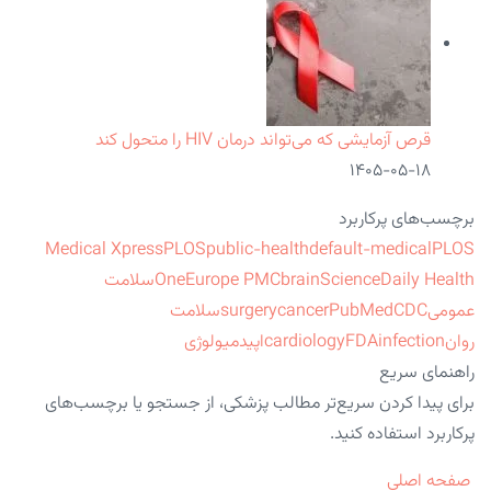
قرص آزمایشی که می‌تواند درمان HIV را متحول کند
۱۴۰۵-۰۵-۱۸
برچسب‌های پرکاربرد
Medical Xpress
PLOS
public-health
default-medical
PLOS
ScienceDaily Health
brain
Europe PMC
One
سلامت
عمومی
CDC
PubMed
cancer
surgery
سلامت
روان
infection
FDA
cardiology
اپیدمیولوژی
راهنمای سریع
برای پیدا کردن سریع‌تر مطالب پزشکی، از جستجو یا برچسب‌های
پرکاربرد استفاده کنید.
صفحه اصلی