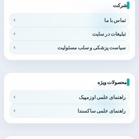
شرکت
تماس با ما
تبلیغات در سایت
سیاست پزشکی و سلب مسئولیت
محصولات ویژه
راهنمای علمی اوزمپیک
راهنمای علمی ساکسندا