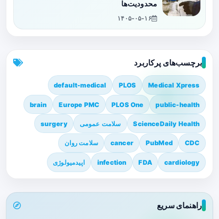
محدودیت‌ها
۱۴۰۵-۰۵-۱۶
برچسب‌های پرکاربرد
default-medical
PLOS
Medical Xpress
brain
Europe PMC
PLOS One
public-health
ScienceDaily Health
سلامت عمومی
surgery
CDC
PubMed
cancer
سلامت روان
cardiology
FDA
infection
اپیدمیولوژی
راهنمای سریع