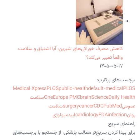
کاهش مصرف خوراکی‌های شیرین: آیا اشتیاق و سلامت
واقعاً تغییر می‌کند؟
۱۴۰۵-۰۵-۱۷
برچسب‌های پرکاربرد
Medical Xpress
PLOS
public-health
default-medical
PLOS
ScienceDaily Health
brain
Europe PMC
One
سلامت
عمومی
PubMed
CDC
cancer
surgery
سلامت
روان
infection
FDA
cardiology
اپیدمیولوژی
راهنمای سریع
برای پیدا کردن سریع‌تر مطالب پزشکی، از جستجو یا برچسب‌های