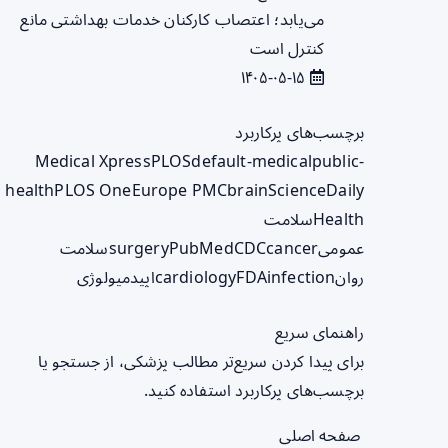
می‌یابد؛ اعتصاب کارکنان خدمات بهداشتی مانع
کنترل است
۱۴۰۵-۰۵-۱۵
برچسب‌های پرکاربرد
Medical Xpress
PLOS
default-medical
public-
health
PLOS One
Europe PMC
brain
ScienceDaily
Health
سلامت
عمومی
cancer
CDC
PubMed
surgery
سلامت
روان
infection
FDA
cardiology
اپیدمیولوژی
راهنمای سریع
برای پیدا کردن سریع‌تر مطالب پزشکی، از جستجو یا
برچسب‌های پرکاربرد استفاده کنید.
صفحه اصلی