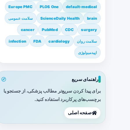
Europe PMC
PLOS One
default-medical
brain
ScienceDaily Health
سلامت عمومی
cancer
PubMed
CDC
surgery
سلامت روان
cardiology
FDA
infection
اپیدمیولوژی
راهنمای سریع
برای پیدا کردن سریع‌تر مطالب پزشکی، از جستجو یا
برچسب‌های پرکاربرد استفاده کنید.
صفحه اصلی