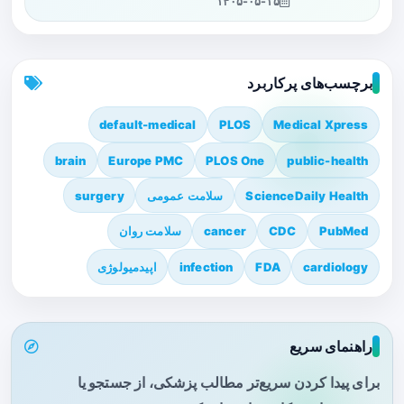
۱۴۰۵-۰۵-۱۵
برچسب‌های پرکاربرد
default-medical
PLOS
Medical Xpress
brain
Europe PMC
PLOS One
public-health
ScienceDaily Health
سلامت عمومی
surgery
PubMed
CDC
cancer
سلامت روان
cardiology
FDA
infection
اپیدمیولوژی
راهنمای سریع
برای پیدا کردن سریع‌تر مطالب پزشکی، از جستجو یا