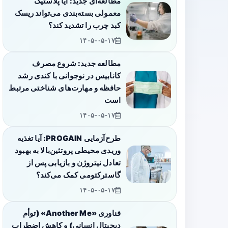
مطالعه‌ای جدید: آیا پلاستیک
معمولی بسته‌بندی می‌تواند ریسک
کبد چرب را تشدید کند؟
۱۴۰۵-۰۵-۱۷
مطالعه جدید: شروع مصرف
کانابیس در نوجوانی با کندی رشد
حافظه و مهارت‌های شناختی مرتبط
است
۱۴۰۵-۰۵-۱۷
طرح‌آزمایی PROGAIN: آیا تغذیه
وریدی محیطی پروتئین‌بالا به بهبود
تعادل نیتروژن و بازیابی پس از
گاسترکتومی کمک می‌کند؟
۱۴۰۵-۰۵-۱۷
فناوری «Another Me» (توأم
دیجیتال انسانی) و کاهش اضطراب