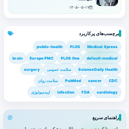
۱۴۰۵-۰۵-۱۷
برچسب‌های پرکاربرد
public-health
PLOS
Medical Xpress
brain
Europe PMC
PLOS One
default-medical
ScienceDaily Health
سلامت عمومی
surgery
CDC
cancer
PubMed
سلامت روان
cardiology
FDA
infection
اپیدمیولوژی
راهنمای سریع
برای پیدا کردن سریع‌تر مطالب پزشکی، از جستجو یا