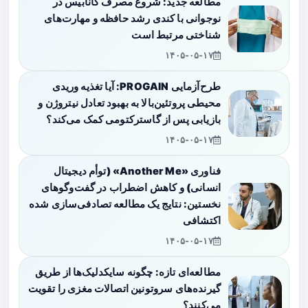
مطالعه جدید: شروع مصرف کانابیس در
نوجوانی با کندی رشد حافظه و مهارت‌های
شناختی مرتبط است
۱۴۰۵-۰۵-۱۷
طرح‌آزمایی PROGAIN: آیا تغذیه وریدی
محیطی پروتئین‌بالا به بهبود تعادل نیتروژن و
بازیابی پس از گاسترکتومی کمک می‌کند؟
۱۴۰۵-۰۵-۱۷
فناوری «Another Me» (توأم دیجیتال
انسانی) و کاهش اضطراب در گفت‌وگوهای
نخستین: نتایج یک مطالعه تصادفی‌سازی شده
اکتشافی
۱۴۰۵-۰۵-۱۷
مطالعه‌ای تازه: چگونه سایکدلیک‌ها از طریق
گیرنده‌های سروتونین اتصالات مغزی را تقویت
می‌کنند؟